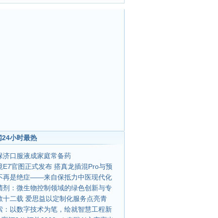
24小时最热
保济口服液成家庭常备药
E7官图正式发布 搭真龙插混Pro与预
不再是绝症——来自保抵力中医现代化
菌剂：微生物控制领域的绿色创新与专
教十二载 爱思益以定制化服务点亮青
索：以数字技术为笔，绘就智慧工程新