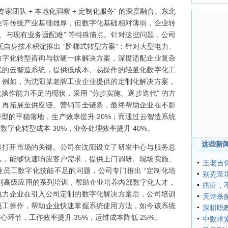
家团队 + 本地化洞察 + 定制化服务” 的深度融合。东北
业等传统产业基础雄厚，但数字化基础相对薄弱，企业转
限、与现有业务适配难” 等特殊痛点。针对这些问题，公司
依托自身技术积淀推出 “阶梯式转型方案”：针对大型电力、
数字化转型咨询与软硬一体解决方案，深度适配企业复杂
式的云智造系统，提供低成本、易操作的轻量化数字化工
。例如，为沈阳某老牌工业企业提供的定制化解决方案，
操作能力不足的现状，采用 “分步实施、逐步迭代” 的方
，再拓展至供应链、营销等全链条，最终帮助企业在不影
型的平稳落地，生产效率提升 20%；而通过云智造系统
字化转型成本 30%，业务处理效率提升 40%。
这些新闻
速打开市场的关键。公司在沈阳设立了研发中心与服务总
队，能够快速响应客户需求，提供上门调研、现场实施、
王老吉
员工数字化技能不足的问题，公司专门推出 “定制化培
别克至境
到高级应用的系列培训，帮助企业培养内部数字化人才，
癌症，
电力企业在引入公司定制的数字化解决方案后，公司培训
天诗杀
员工操作，帮助企业快速掌握系统使用方法，如今该系统
深耕职
环节，工作效率提升 35%，运维成本降低 25%。
中数求