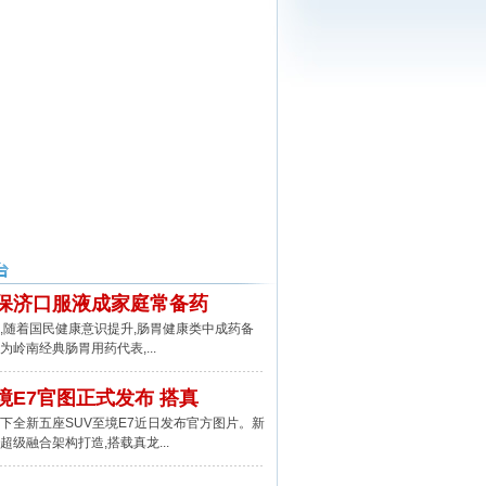
保济口服液成家庭常备药
随着国民健康意识提升,肠胃健康类中成药备
为岭南经典肠胃用药代表,...
境E7官图正式发布 搭真
全新五座SUV至境E7近日发布官方图片。新
超级融合架构打造,搭载真龙...