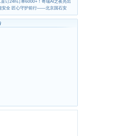
L盲订24h订单6000+！奇瑞AI之夜亮出
能安全 匠心守护前行——北京国石安
告